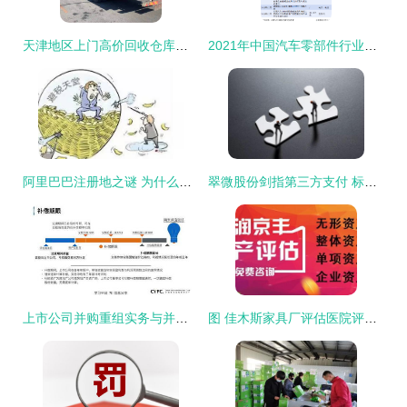
天津地区上门高价回收仓库货架，二手工厂收购全品类货架——专业服务保障您的资金高效回流
2021年中国汽车零部件行业市场现状与公司收购动态解析
阿里巴巴注册地之谜 为什么是加勒比海上的小岛？
翠微股份剑指第三方支付 标的海科融通涉讼94起 已有两次失败“前科”
上市公司并购重组实务与并购显账资金操作解读
图 佳木斯家具厂评估医院评估食品厂评估酒店评估冷库评估饭店损失评 佳木斯会计审计 佳木斯列表网