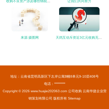
收购不良资产涉及哪些纳税事项?
让我们共同努力
来源:摄图网
天鸽互动斥资近3亿元收购无他相机80%股权
地址：云南省昆明高新区下左岸公寓B幢8单元9-10层408号
电话：*********
Copyright © 2026
www.huajie202063.com
公司收购
云南华捷企业营
销策划有限公司
版权所有
Sitemap