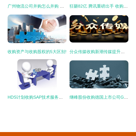
广州物流公司并购怎么并购 上虞办事指南 合泰企业
狂砸82亿 腾讯重磅出手 收购英国游戏公司 暴涨40 网友高呼 钞能力
收购资产与收购股权的5大区别!
分众传媒收购新潮传媒提升渠道覆盖率,海外子公司待扭亏,港资高位减持
HDS计划收购SAP技术服务与托管机构oXya公司-
继峰股份收购德国上市公司Grammer获通过