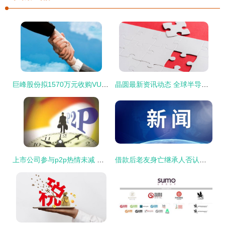
巨峰股份拟1570万元收购VUKI a s公司45.27%股权
晶圆最新资讯动态 全球半导体观察丨dramexchange
上市公司参与p2p热情未减 入股 收购渐成趋势
借款后老友身亡继承人否认借钱,法院 80万元不用还了