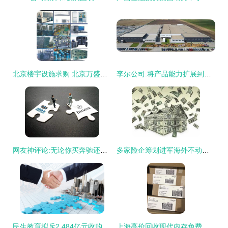
北京楼宇设施求购 北京万盛废旧物资回收,北京钢材回收,北京设备回收,北京废铁回收 北京库存物资价格,图片,拍卖 北京库存物资 feijiu网
李尔公司:将产品能力扩展到主动冷却领域
网友神评论:无论你买奔驰还是沃尔沃 还不都是为了图个“吉利”
多家险企筹划进军海外不动产 中国人寿等或投资伦敦房地产
民生教育拟斥2.484亿元收购都学网络60%股权
上海高价回收现代内存免费报价