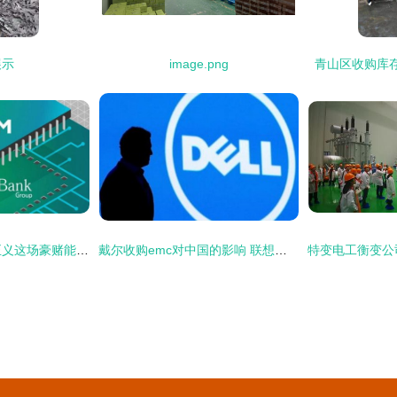
展示
image.png
青山区收购库
arm拟赴美上市,孙正义这场豪赌能赢吗
戴尔收购emc对中国的影响 联想华为最受伤