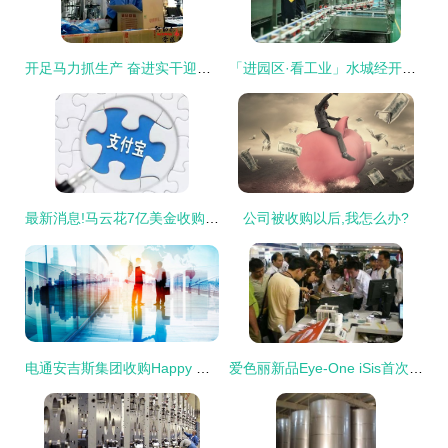
开足马力抓生产 奋进实干迎盛会
「进园区·看工业」水城经开区贵州初好公司:做足研发功夫 刺梨加工产品差异化抢占市场
最新消息!马云花7亿美金收购这家英国公司,背后的目标不简单!
公司被收购以后,我怎么办?
电通安吉斯集团收购Happy Marketer,加速开展亚太区人本营销业务
爱色丽新品Eye-One iSis首次在西部地区展出