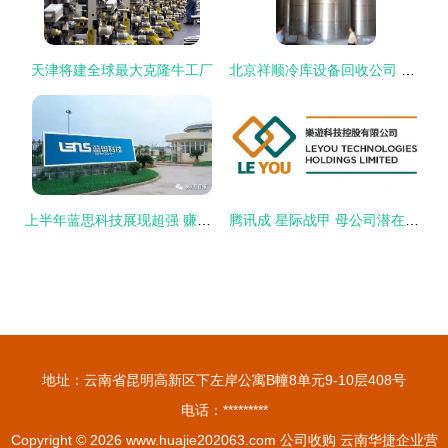
天津将建全球最大克隆牛工厂
北京祥顺冷库设备回收公司 供应产品
上半年蓝思科技展现超强 赚钱能力 拟99亿收购可成泰州工厂 生产
腾讯成 星际战甲 母公司潜在收购方 索尼恐被截胡
地址：云南省昆明高新区下左岸公寓B幢8单元9-10层408号
电话：*********
Copyright © 2026
www.huajie202063.com
公司收购
云南华捷企业营