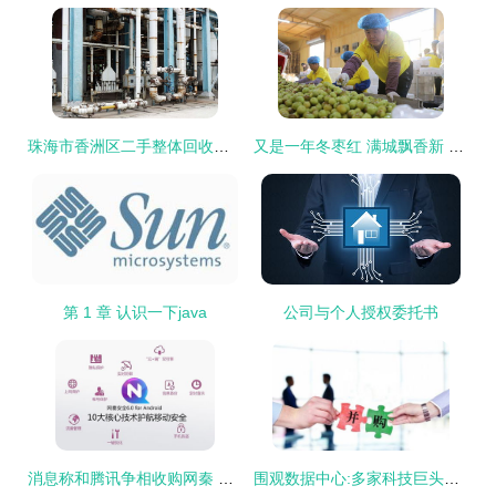
珠海市香洲区二手整体回收食品厂设备 公司 同步更新行情
又是一年冬枣红 满城飘香新 丰 景
第 1 章 认识一下java
公司与个人授权委托书
消息称和腾讯争相收购网秦 双方未回应
围观数据中心:多家科技巨头反对英伟达收购ARM,英特尔、高通等在列