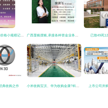
一般纳税人代理记账价格小规模记账价格
广西显账摆账,承接各种资金业务资金证明
已致49死1
经典收购之作
小米收购宝沃、华为收购金康?科技公司竞相入局汽车圈,热闹!
上市公司并购