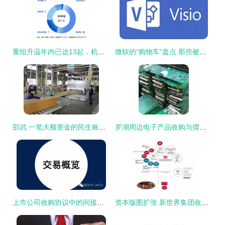
重组升温年内已达13起，机构忙调研大额资金显账
微软的“购物车”盘点 那些被巨资收购的企业，如今身在何方？
邵武 一笔大额资金的民生账本与高质量发展探索
罗湖周边电子产品收购与摆账服务详解 一站式解决方案助您高效变现与融资
上市公司收购协议中的间接要约与摆账操作解析
资本版图扩张 新世界集团收购富通保险背后的深层寓意与资金实力彰显