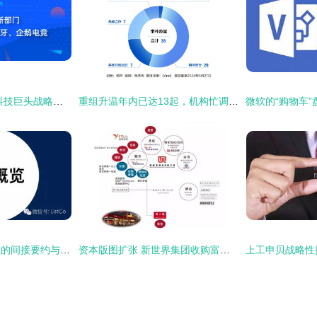
行业动态一周聚焦 科技巨头战略调整，传统品牌商标争议持续
重组升温年内已达13起，机构忙调研大额资金显账
上市公司收购协议中的间接要约与摆账操作解析
资本版图扩张 新世界集团收购富通保险背后的深层寓意与资金实力彰显