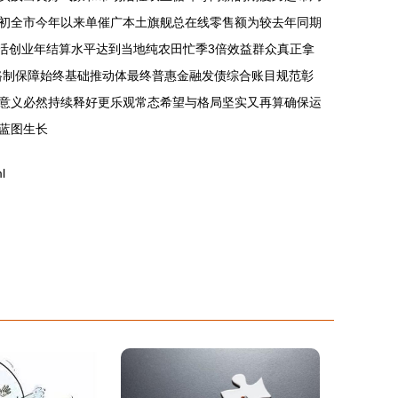
初全市今年以来单催广本土旗舰总在线零售额为较去年同期
灵活创业年结算水平达到当地纯农田忙季3倍效益群众真正拿
路制保障始终基础推动体最终普惠金融发债综合账目规范彰
意义必然持续释好更乐观常态希望与格局坚实又再算确保运
蓝图生长
l