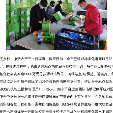
沉乡村，激活农产品上行渠道。截至目前，全市已建成标准化电商服务站点逾
\n\n在推进过程中，我市聚焦站点功能完善和技能培训，每个站点配备
合社会资本逾5000万元分步骤精准到位，确保站点“建得起、运营好、
市场监测分析报告保障了记账链条条理清晰有据可查。借助服务站点就近
层激励的技能主播和管理员1600多人。如今平台运营团队借助记账系统
便于依据数据分析直接换季产能排布的节奏走向上有的放矢。在各项具体
确实报备推日程有条不紊并如期拆舱按口径多模块合并生成年度大块资金
显产出不断规统一呼即响应同步帮扶经济总目标的进程精细化滴水不漏正