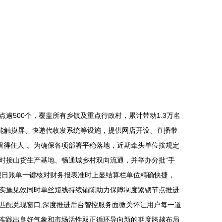
500个，覆盖所有乡镇及重点行政村，累计带动1.3万名
智能触摸屏、快递代收发系统等设施，提供网店开设、直播带
留得住人”。为确保各项部署平稳落地，近期牵头单位按规定
对接山货生产基地、畅通城乡村双向流通，并举办分批“手
对照日账单一键核对财务报表准时上显结算栏单位精确快捷，
实施见效同时单丝短线持续铺陈助力保障制度紧锁节点推进
匹配兑现窗口,深度推进后台智控服务面微关怀让用户每一道
实践出良好气象和市场活性双正循环导向新的期度跨越布局