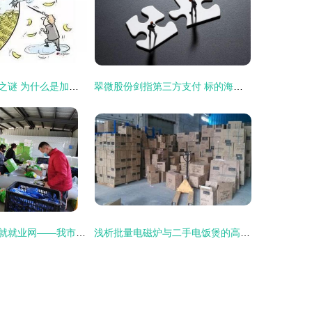
阿里巴巴注册地之谜 为什么是加勒比海上的小岛？
翠微股份剑指第三方支付 标的海科融通涉讼94起 已有两次失败“前科”
农村电商站点织就就业网——我市1.3万人实现家门口增收
浅析批量电磁炉与二手电饭煲的高价回收与收购业务