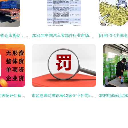
天津地区上门高价回收仓库货架，二手工厂收购全品类货架——专业服务保障您的资金高效回流
2021年中国汽车零部件行业市场现状与公司收购动态解析
图 佳木斯家具厂评估医院评估食品厂评估酒店评估冷库评估饭店损失评 佳木斯会计审计 佳木斯列表网
市监总局对腾讯等12家企业各罚50万元 规范代理记账行业释放什么信号？