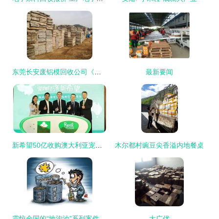
东莞长安废铝模回收公司《长安专业高价收购废铝模》_志趣网
最新要闻
新希望50亿收购澳大利亚宠物食品公司 vetreska获近千万天使轮融资 郑州公交车上出现一群 宠物 ,咋回事 妥拉早播报
木尔都村豌豆尖香溢内地餐桌
震惊全国的“地沟油”系列案件审查始末
大广优