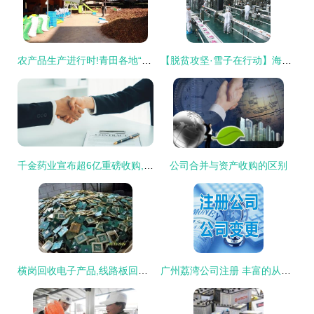
农产品生产进行时!青田各地“开足马力”忙加工~
【脱贫攻坚·雪子在行动】海岳尚可倾 口诺终不移 --杭州雪子集团、贵州天都房地产公司董事长胡晓风扶贫纪实
千金药业宣布超6亿重磅收购,股价受挫引关注
公司合并与资产收购的区别
横岗回收电子产品,线路板回收公司,深圳江河回收收购公司
广州荔湾公司注册 丰富的从业经验