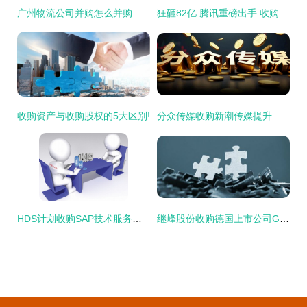
广州物流公司并购怎么并购 上虞办事指南 合泰企业
狂砸82亿 腾讯重磅出手 收购英国游戏公司 暴涨40 网友高呼 钞能力
收购资产与收购股权的5大区别!
分众传媒收购新潮传媒提升渠道覆盖率,海外子公司待扭亏,港资高位减持
HDS计划收购SAP技术服务与托管机构oXya公司-
继峰股份收购德国上市公司Grammer获通过