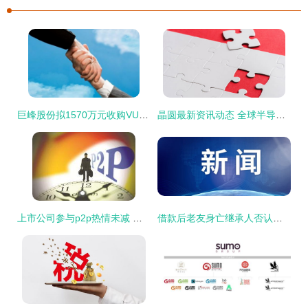
巨峰股份拟1570万元收购VUKI a s公司45.27%股权
晶圆最新资讯动态 全球半导体观察丨dramexchange
上市公司参与p2p热情未减 入股 收购渐成趋势
借款后老友身亡继承人否认借钱,法院 80万元不用还了