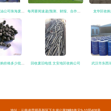
供应肇庆处理发动机油公司珠海废pvc收购_能源_世界工厂网中国产品信息库
每周要闻速递|预测、财报、合作、收购、推新,一个都不能少
龙华区收购
荔湾区西关锌合金收购价格多少批发价格-中科商务网
回收废旧电缆 文安地区收购公司
武汉市东西
地址：云南省昆明高新区下左岸公寓B幢8单元9-10层408号