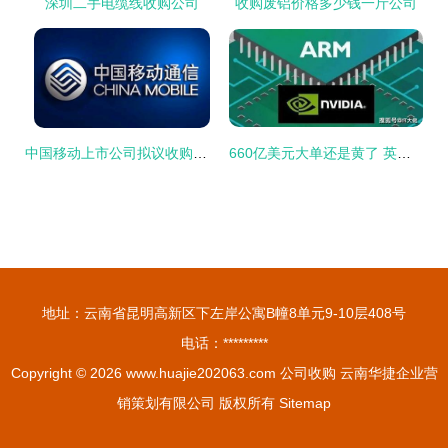
深圳二手电缆线收购公司
收购废铝价格多少钱一斤公司
中国移动上市公司拟议收购铁通资产
660亿美元大单还是黄了 英伟达 软银 心塞 arm 最难的是我
地址：云南省昆明高新区下左岸公寓B幢8单元9-10层408号
电话：*********
Copyright © 2026
www.huajie202063.com
公司收购
云南华捷企业营
销策划有限公司
版权所有
Sitemap