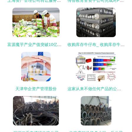
上海资产管理公司转让服务及代理记账配套方案
传智教育全资子公司完成对FIS Holdings 51%股权收购交易
富源魔芋产业产值突破10亿元，纵深发展助力乡村振兴
收购库存牛仔布_ 收购库存牛仔布品牌_ 收购库存牛仔布批发价格_ 收购库存牛仔布产品样品图片|库存尾货信息(第一页)_中国服装网
天津华企资产管理股份
这家从来不做任何产品的公司,靠着并购整合称王称霸