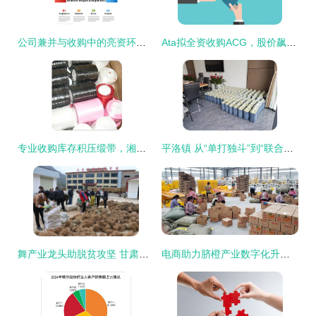
公司兼并与收购中的亮资环节 关键点与图表解析
Ata拟全资收购ACG，股价飙升108%引发市场关注
专业收购库存积压缎带，湘盛库存回收贸易公司为您提供高效亮资服务
平洛镇 从“单打独斗”到“联合作战”，“联合党支部”显示产业发展新活力
舞产业龙头助脱贫攻坚 甘肃文县任和农副产品发展剪影与亮资成效
电商助力脐橙产业数字化升级 大额资金显成效