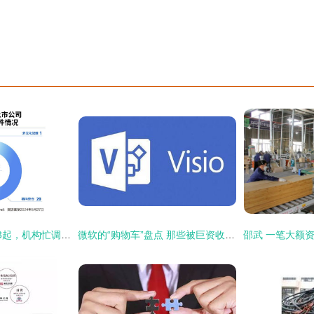
重组升温年内已达13起，机构忙调研大额资金显账
微软的“购物车”盘点 那些被巨资收购的企业，如今身在何方？