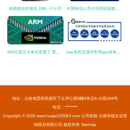
收购废铝价格多少钱一斤公司
中国移动上市公司拟议收购铁通资产
660亿美元大单还是黄了 英伟达 软银 心塞 arm 最难的是我
bae系统完成对军用gps业务的收购
地址：云南省昆明高新区下左岸公寓B幢8单元9-10层408号
电话：*********
Copyright © 2026
www.huajie202063.com
公司收购
云南华捷企业营
销策划有限公司
版权所有
Sitemap