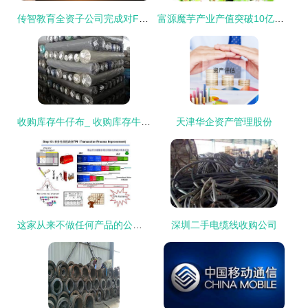
传智教育全资子公司完成对FIS Holdings 51%股权收购交易
富源魔芋产业产值突破10亿元，纵深发展助力乡村振兴
收购库存牛仔布_ 收购库存牛仔布品牌_ 收购库存牛仔布批发价格_ 收购库存牛仔布产品样品图片|库存尾货信息(第一页)_中国服装网
天津华企资产管理股份
这家从来不做任何产品的公司,靠着并购整合称王称霸
深圳二手电缆线收购公司