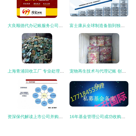
大良顺德代办记账服务公司的摆账时间解析
富士康从全球制造备胎到独立巨头的崛起之路
上海青浦回收工厂 专业处理废旧线路板电子元件废料，大额资金显账收购
宠物再生技术与代理记账 创新科技与专业服务的融合
资深保代解读上市公司并购重组法规政策与大额资金显账管理
16年基金管理公司成功收购资产管理公司，实缴资本充足，资金背景安全干净，大额资金显账透明