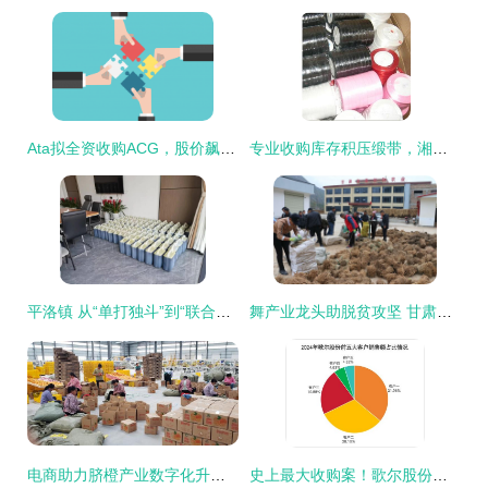
Ata拟全资收购ACG，股价飙升108%引发市场关注
专业收购库存积压缎带，湘盛库存回收贸易公司为您提供高效亮资服务
平洛镇 从“单打独斗”到“联合作战”，“联合党支部”显示产业发展新活力
舞产业龙头助脱贫攻坚 甘肃文县任和农副产品发展剪影与亮资成效
电商助力脐橙产业数字化升级 大额资金显成效
史上最大收购案！歌尔股份斥资100亿元布局新战略