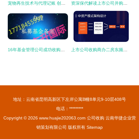
宠物再生技术与代理记账 创新科技与专业服务的融合
资深保代解读上市公司并购重组法规政策与大额资金显账管理
16年基金管理公司成功收购资产管理公司，实缴资本充足，资金背景安全干净，大额资金显账透明
上市公司收购商办二房东频频失败的原因分析
地址：云南省昆明高新区下左岸公寓B幢8单元9-10层408号
电话：*********
Copyright © 2026
www.huajie202063.com
公司收购
云南华捷企业营
销策划有限公司
版权所有
Sitemap