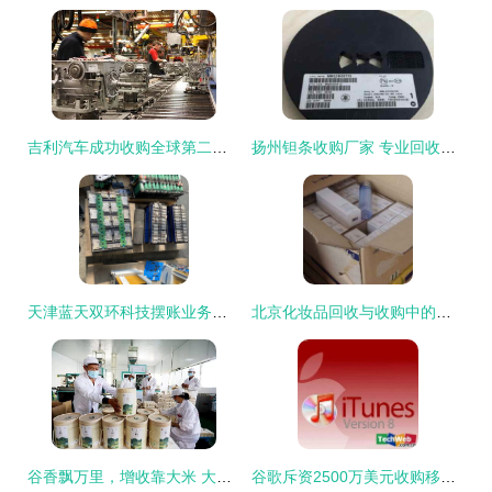
吉利汽车成功收购全球第二大自动变速器公司，大额资金显账背后的战略布局
扬州钽条收购厂家 专业回收，诚信合作，欢迎洽谈摆账业务
天津蓝天双环科技摆账业务解析 模式、风险与合规路径
北京化妆品回收与收购中的资金证明环节解析
谷香飘万里，增收靠大米 大额资金如何助力产业腾飞
谷歌斥资2500万美元收购移动音乐同步公司PushLife，巨额资金彰显市场布局雄心